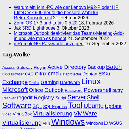
Warum ein Mini‑PC wie der Lenovo M92‑P oder HP
EliteDesk 800 heute die bessere Wahl für
Retro‑Konsolen ist
21. Februar 2026
Zorin OS 17.3 und Lutris 0.5.20
18. Februar 2026
Jak 3RD Lighthouse
3. Oktober 2023
Microsoft Outlook deaktiviert das Teams-Meeting-Add-
in und wie man es behebt
21. September 2022
mRemoteNG Passworte anzeigen
16. September 2022
Tag-Wolke
Batch
Active Directory
Backup
Access Gateway Plug-in
cmd
Citrix
ESXi
Debian
CAG
Browser
Dataprotector
BIOS
Linux
Exchange
Gaming
Hardware
Firefox
Microsoft
Office
Outlook
Powershell
putty
Password
Server
Shell
Registry
regedit
Script
Recover
Software
Tool
Ubuntu
SQL
Update
SQL Express
Virtualisierung
VMWare
VirtualBox
Video
Windows
Virtualisierung
Windows10
WSUS
VPN