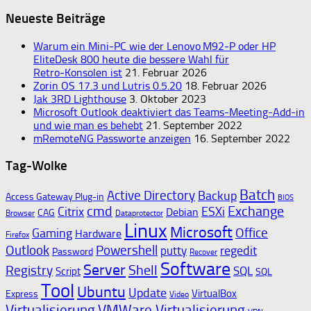
nach:
Neueste Beiträge
Warum ein Mini‑PC wie der Lenovo M92‑P oder HP
EliteDesk 800 heute die bessere Wahl für
Retro‑Konsolen ist
21. Februar 2026
Zorin OS 17.3 und Lutris 0.5.20
18. Februar 2026
Jak 3RD Lighthouse
3. Oktober 2023
Microsoft Outlook deaktiviert das Teams-Meeting-Add-in
und wie man es behebt
21. September 2022
mRemoteNG Passworte anzeigen
16. September 2022
Tag-Wolke
Batch
Active Directory
Backup
Access Gateway Plug-in
BIOS
cmd
Exchange
Citrix
ESXi
Debian
CAG
Browser
Dataprotector
Linux
Microsoft
Gaming
Office
Hardware
Firefox
Outlook
Powershell
regedit
putty
Password
Recover
Software
Server
Shell
Registry
SQL
Script
SQL
Tool
Ubuntu
Update
VirtualBox
Express
Video
Virtualisierung
VMWare Virtualisierung