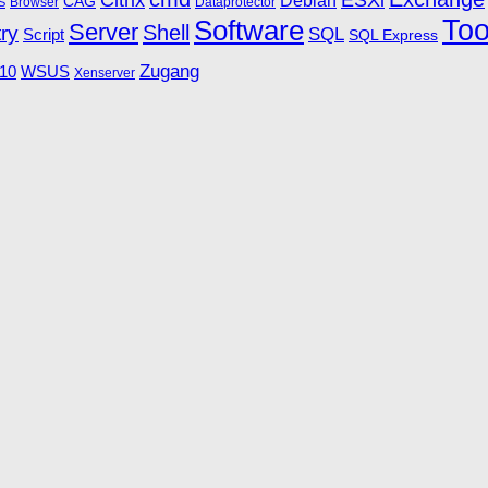
Debian
CAG
Browser
Dataprotector
S
Software
Too
Server
Shell
ry
SQL
Script
SQL Express
Zugang
10
WSUS
Xenserver