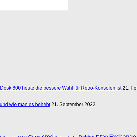
esk 800 heute die bessere Wahl für Retro‑Konsolen ist
21. Fe
n und wie man es behebt
21. September 2022
cmd
Exchange
Citrix
ESXi