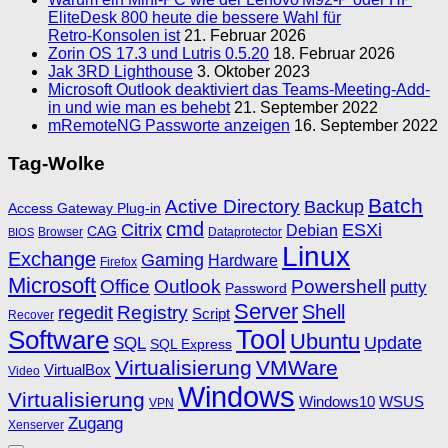
EliteDesk 800 heute die bessere Wahl für
Retro‑Konsolen ist
21. Februar 2026
Zorin OS 17.3 und Lutris 0.5.20
18. Februar 2026
Jak 3RD Lighthouse
3. Oktober 2023
Microsoft Outlook deaktiviert das Teams-Meeting-Add-
in und wie man es behebt
21. September 2022
mRemoteNG Passworte anzeigen
16. September 2022
Tag-Wolke
Batch
Active Directory
Backup
Access Gateway Plug-in
cmd
Citrix
ESXi
Debian
CAG
Browser
Dataprotector
BIOS
Linux
Exchange
Gaming
Hardware
Firefox
Microsoft
Office
Outlook
Powershell
putty
Password
Server
Shell
Registry
regedit
Script
Recover
Software
Tool
Ubuntu
SQL
Update
SQL Express
Virtualisierung
VMWare
VirtualBox
Video
Windows
Virtualisierung
Windows10
WSUS
VPN
Zugang
Xenserver