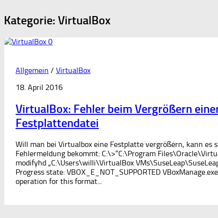
Kategorie:
VirtualBox
0
Allgemein
/
VirtualBox
18. April 2016
VirtualBox: Fehler beim Vergrößern einer
Festplattendatei
Will man bei Virtualbox eine Festplatte vergrößern, kann es 
Fehlermeldung bekommt: C:\>“C:\Program Files\Oracle\Virt
modifyhd „C:\Users\willi\VirtualBox VMs\SuseLeap\SuseLea
Progress state: VBOX_E_NOT_SUPPORTED VBoxManage.exe: 
operation for this format...