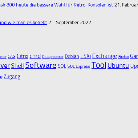
k 800 heute die bessere Wahl für Retro‑Konsolen ist
21. Februa
 und wie man es behebt
21. September 2022
cmd
Exchange
Citrix
ESXi
Ga
Debian
CAG
wser
Dataprotector
Firefox
Tool
Software
rver
Ubuntu
Shell
Up
SQL
SQL Express
Zugang
er