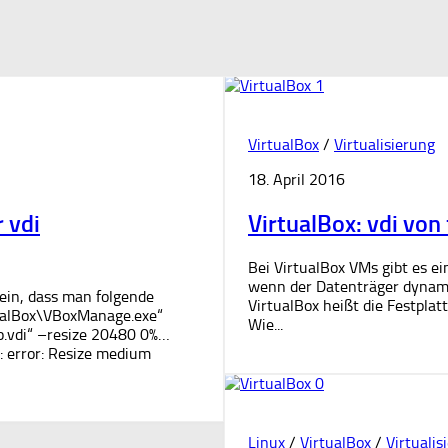
1
VirtualBox
/
Virtualisierung
18. April 2016
 vdi
VirtualBox: vdi von
Bei VirtualBox VMs gibt es e
wenn der Datenträger dynamisc
sein, dass man folgende
VirtualBox heißt die Festplat
ualBox\VBoxManage.exe“
Wie...
p.vdi“ –resize 20480 0%…
error: Resize medium
0
Linux
/
VirtualBox
/
Virtualis