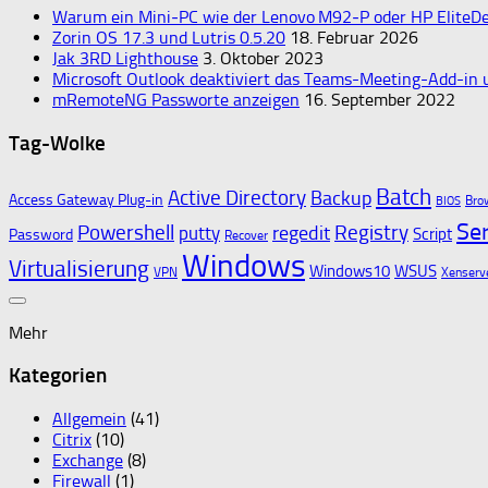
Warum ein Mini‑PC wie der Lenovo M92‑P oder HP EliteDes
Zorin OS 17.3 und Lutris 0.5.20
18. Februar 2026
Jak 3RD Lighthouse
3. Oktober 2023
Microsoft Outlook deaktiviert das Teams-Meeting-Add-in
mRemoteNG Passworte anzeigen
16. September 2022
Tag-Wolke
Batch
Active Directory
Backup
Access Gateway Plug-in
Bro
BIOS
Se
Powershell
Registry
regedit
putty
Script
Password
Recover
Windows
Virtualisierung
Windows10
WSUS
VPN
Xenserv
Mehr
Kategorien
Allgemein
(41)
Citrix
(10)
Exchange
(8)
Firewall
(1)