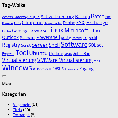
Tag-Wolke
Batch
Active Directory
Backup
Access Gateway Plug-in
BIOS
cmd
Exchange
Citrix
ESXi
Debian
CAG
Browser
Dataprotector
Linux
Microsoft
Gaming
Office
Hardware
Firefox
Outlook
Powershell
regedit
putty
Password
Recover
Software
Server
Shell
Registry
SQL
Script
SQL
Tool
Ubuntu
Update
VirtualBox
Express
Video
Virtualisierung
VMWare Virtualisierung
VPN
Windows
Zugang
Windows10
WSUS
Xenserver
Mehr
Kategorien
Allgemein
(41)
Citrix
(10)
Exchange
(8)