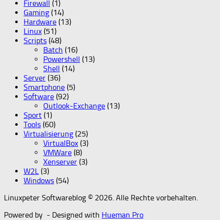
Firewall
(1)
Gaming
(14)
Hardware
(13)
Linux
(51)
Scripts
(48)
Batch
(16)
Powershell
(13)
Shell
(14)
Server
(36)
Smartphone
(5)
Software
(92)
Outlook-Exchange
(13)
Sport
(1)
Tools
(60)
Virtualisierung
(25)
VirtualBox
(3)
VMWare
(8)
Xenserver
(3)
W2L
(3)
Windows
(54)
Linuxpeter Softwareblog © 2026. Alle Rechte vorbehalten.
Powered by
- Designed with
Hueman Pro