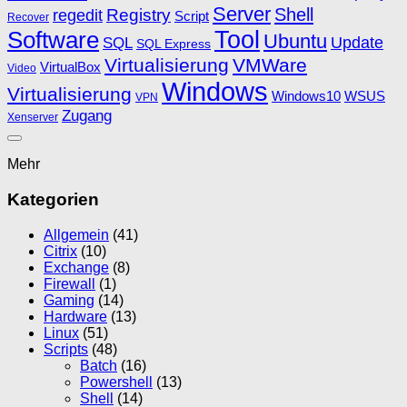
Server
Shell
Registry
regedit
Script
Recover
Software
Tool
Ubuntu
SQL
Update
SQL Express
Virtualisierung
VMWare
VirtualBox
Video
Windows
Virtualisierung
Windows10
WSUS
VPN
Zugang
Xenserver
Mehr
Kategorien
Allgemein
(41)
Citrix
(10)
Exchange
(8)
Firewall
(1)
Gaming
(14)
Hardware
(13)
Linux
(51)
Scripts
(48)
Batch
(16)
Powershell
(13)
Shell
(14)