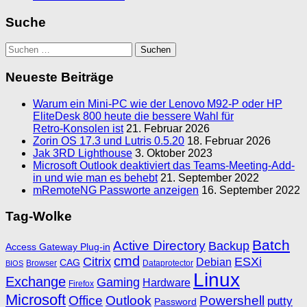
Suche
Suchen
nach:
Neueste Beiträge
Warum ein Mini‑PC wie der Lenovo M92‑P oder HP
EliteDesk 800 heute die bessere Wahl für
Retro‑Konsolen ist
21. Februar 2026
Zorin OS 17.3 und Lutris 0.5.20
18. Februar 2026
Jak 3RD Lighthouse
3. Oktober 2023
Microsoft Outlook deaktiviert das Teams-Meeting-Add-
in und wie man es behebt
21. September 2022
mRemoteNG Passworte anzeigen
16. September 2022
Tag-Wolke
Batch
Active Directory
Backup
Access Gateway Plug-in
cmd
Citrix
ESXi
Debian
CAG
Browser
Dataprotector
BIOS
Linux
Exchange
Gaming
Hardware
Firefox
Microsoft
Office
Outlook
Powershell
putty
Password