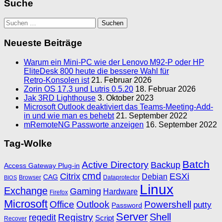
Suche
Suchen
nach:
Neueste Beiträge
Warum ein Mini‑PC wie der Lenovo M92‑P oder HP
EliteDesk 800 heute die bessere Wahl für
Retro‑Konsolen ist
21. Februar 2026
Zorin OS 17.3 und Lutris 0.5.20
18. Februar 2026
Jak 3RD Lighthouse
3. Oktober 2023
Microsoft Outlook deaktiviert das Teams-Meeting-Add-
in und wie man es behebt
21. September 2022
mRemoteNG Passworte anzeigen
16. September 2022
Tag-Wolke
Batch
Active Directory
Backup
Access Gateway Plug-in
cmd
Citrix
ESXi
Debian
CAG
Browser
Dataprotector
BIOS
Linux
Exchange
Gaming
Hardware
Firefox
Microsoft
Office
Outlook
Powershell
putty
Password
Server
Shell
Registry
regedit
Script
Recover