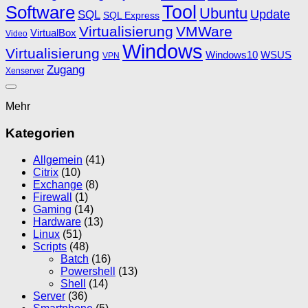
Software
Tool
Ubuntu
SQL
Update
SQL Express
Virtualisierung
VMWare
VirtualBox
Video
Windows
Virtualisierung
Windows10
WSUS
VPN
Zugang
Xenserver
Mehr
Kategorien
Allgemein
(41)
Citrix
(10)
Exchange
(8)
Firewall
(1)
Gaming
(14)
Hardware
(13)
Linux
(51)
Scripts
(48)
Batch
(16)
Powershell
(13)
Shell
(14)
Server
(36)