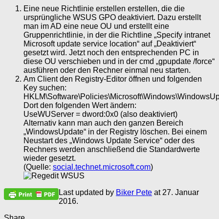
Eine neue Richtlinie erstellen erstellen, die die
ursprüngliche WSUS GPO deaktiviert. Dazu erstellt
man im AD eine neue OU und erstellt eine
Gruppenrichtlinie, in der die Richtline „Specify intranet
Microsoft update service location“ auf „Deaktiviert“
gesetzt wird. Jetzt noch den entsprechenden PC in
diese OU verschieben und in der cmd „gpupdate /force“
ausführen oder den Rechner einmal neu starten.
Am Client den Registry-Editor öffnen und folgenden
Key suchen:
HKLM\Software\Policies\Microsoft\Windows\WindowsU
Dort den folgenden Wert ändern:
UseWUServer = dword:0x0 (also deaktiviert)
Alternativ kann man auch den ganzen Bereich
„WindowsUpdate“ in der Registry löschen. Bei einem
Neustart des „Windows Update Service“ oder des
Rechners werden anschließend die Standardwerte
wieder gesetzt.
(Quelle:
social.technet.microsoft.com
)
Last updated by
Biker Pete
at
27. Januar
2016
.
Share