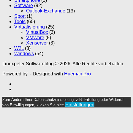
Smartphone
(5)
Software
(92)
Outlook-Exchange
(13)
Sport
(1)
Tools
(60)
Virtualisierung
(25)
VirtualBox
(3)
VMWare
(8)
Xenserver
(3)
W2L
(3)
Windows
(54)
Linuxpeter Softwareblog © 2026. Alle Rechte vorbehalten.
Powered by
- Designed with
Hueman Pro
Zum Ändern Ihrer Datenschutzeinstellung, z.B. Erteilung oder Widerruf
Einstellungen
von Einwilligungen, klicken Sie hier: