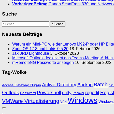
Vorheriger Beitrag
Canon ScanFront 330 und Netzwer
Suche
Suchen
nach:
Neueste Beiträge
Warum ein Mini‑PC wie der Lenovo M92‑P oder HP EliteD
Zorin OS 17.3 und Lutris 0.5.20
18. Februar 2026
Jak 3RD Lighthouse
3. Oktober 2023
Microsoft Outlook deaktiviert das Teams-Meeting-Add-i
mRemoteNG Passworte anzeigen
16. September 2022
Tag-Wolke
Batch
Active Directory
Backup
Access Gateway Plug-in
BIO
Outlook
Powershell
Regist
regedit
putty
Password
Recover
Windows
VMWare Virtualisierung
Windows
VPN