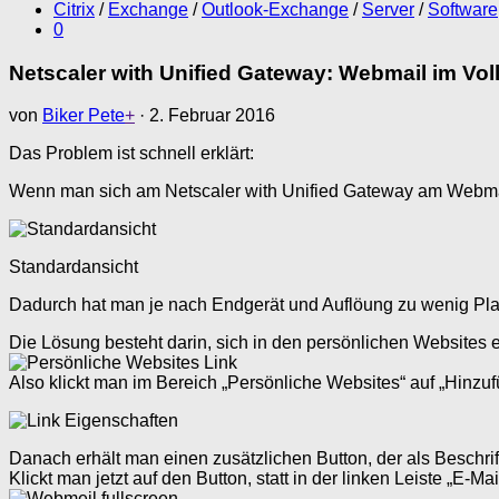
Citrix
/
Exchange
/
Outlook-Exchange
/
Server
/
Software
0
Netscaler with Unified Gateway: Webmail im Voll
von
Biker Pete
+
·
2. Februar 2016
Das Problem ist schnell erklärt:
Wenn man sich am Netscaler with Unified Gateway am Webmail 
Standardansicht
Dadurch hat man je nach Endgerät und Auflöung zu wenig Platz
Die Lösung besteht darin, sich in den persönlichen Websites e
Also klickt man im Bereich „Persönliche Websites“ auf „Hinzuf
Danach erhält man einen zusätzlichen Button, der als Beschr
Klickt man jetzt auf den Button, statt in der linken Leiste „E-