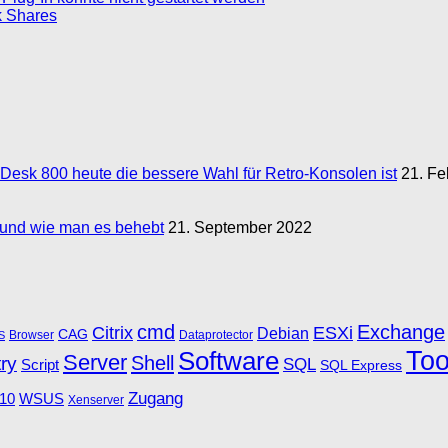
k Shares
esk 800 heute die bessere Wahl für Retro‑Konsolen ist
21. Fe
n und wie man es behebt
21. September 2022
cmd
Exchange
Citrix
ESXi
Debian
CAG
Browser
Dataprotector
S
Software
Too
Server
Shell
ry
SQL
Script
SQL Express
Zugang
10
WSUS
Xenserver