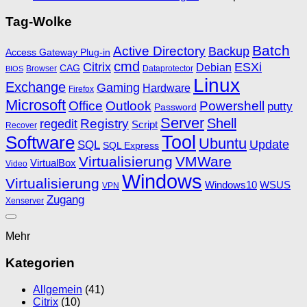
Tag-Wolke
Batch
Active Directory
Backup
Access Gateway Plug-in
cmd
Citrix
ESXi
Debian
CAG
Browser
Dataprotector
BIOS
Linux
Exchange
Gaming
Hardware
Firefox
Microsoft
Office
Outlook
Powershell
putty
Password
Server
Shell
Registry
regedit
Script
Recover
Software
Tool
Ubuntu
SQL
Update
SQL Express
Virtualisierung
VMWare
VirtualBox
Video
Windows
Virtualisierung
Windows10
WSUS
VPN
Zugang
Xenserver
Mehr
Kategorien
Allgemein
(41)
Citrix
(10)