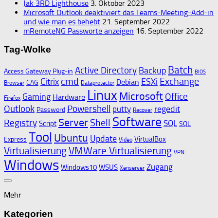
Jak 3RD Lighthouse
3. Oktober 2023
Microsoft Outlook deaktiviert das Teams-Meeting-Add-in
und wie man es behebt
21. September 2022
mRemoteNG Passworte anzeigen
16. September 2022
Tag-Wolke
Batch
Active Directory
Backup
Access Gateway Plug-in
BIOS
cmd
Exchange
Citrix
ESXi
Debian
CAG
Browser
Dataprotector
Linux
Microsoft
Gaming
Office
Hardware
Firefox
Outlook
Powershell
regedit
putty
Password
Recover
Software
Server
Shell
Registry
SQL
Script
SQL
Tool
Ubuntu
Update
VirtualBox
Express
Video
Virtualisierung
VMWare Virtualisierung
VPN
Windows
Zugang
Windows10
WSUS
Xenserver
Mehr
Kategorien